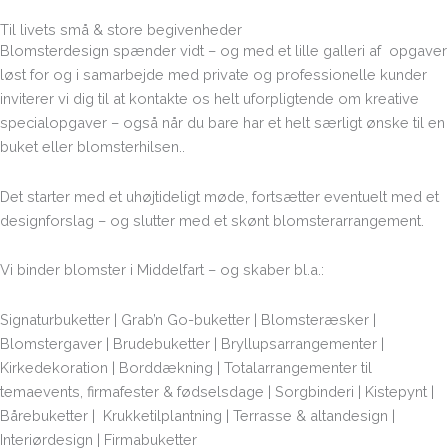
Til livets små & store begivenheder
Blomsterdesign spænder vidt – og m
ed et lille galleri af opgaver
løst for og i samarbejde med private og professionelle kunder
inviterer vi dig til at kontakte os helt uforpligtende om kreative
specialopgaver – også når du bare har et helt særligt ønske til en
buket eller blomsterhilsen..
Det starter med et uhøjtideligt møde, fortsætter eventuelt med et
designforslag – og slutter med et skønt blomsterarrangement.
Vi binder blomster i Middelfart – og skaber bl.a.:
Signaturbuketter | Grab’n Go-buketter | Blomsteræsker |
Blomstergaver | Brudebuketter | Bryllupsarrangementer |
Kirkedekoration | Borddækning | Totalarrangementer til
temaevents, firmafester & fødselsdage | Sorgbinderi | Kistepynt |
Bårebuketter | Krukketilplantning | Terrasse & altandesign |
Interiørdesign | Firmabuketter