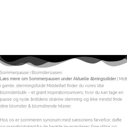
Sommerpause i Blomsteroasen
Læs mere om Sommerpausen under Aktuelle åbningsstider
| Midt
i gamle, stemningsfulde Middelfart finder du vores lille
blomsterbutik – et grønt inspirationsunivers, hvor du kan tage en
pause og nyde årstidens skønne stemning og ikke mindst finde
dine blomster & blomstrende hilsner.
Hos os er sommeren synonum med sæsonens farveflor, dufte
og mangfoldighed fra de bedste leverandører: Fine stilke og