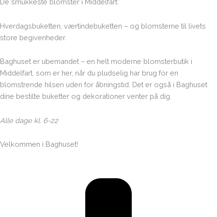
De smukkeste blomster i Middelfart:
Hverdagsbuketten, værtindebuketten – og blomsterne til livets
store begivenheder.
Baghuset er ubemandet – en helt moderne blomsterbutik i
Middelfart, som er her, når du pludselig har brug for en
blomstrende hilsen uden for åbningstid. Det er også i Baghuset
dine bestilte buketter og dekorationer venter på dig.
Alle dage kl. 6-22
Velkommen i Baghuset!