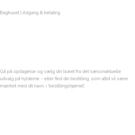
Baghuset | Adgang & betaling
Du finder vej til det ubemandede, overvågede Baghus via
parkeringspladsen bag butikken – og får adgang ved at sende en
SMS med teksten 42951 til 8444.
Efter et kort øjeblik får du en besked retur med teksten ‘Døren er
nu åben’, døren ‘klikker’ og du kan gå ind.
Gå på opdagelse og vælg din buket fra det sæsonaktuelle
udvalg på hylderne – eller find din bestilling, som altid vil være
mærket med dit navn, i ‘bestillingshjørnet’.
Når du har valgt sender du betalingen på MobilePay til 18658 –
og så er du klar til igen at forlade Baghuset.
Det er nemt og enkelt… og vi guider dig selvfølgelig på skilte ved
døren og i Baghuset.