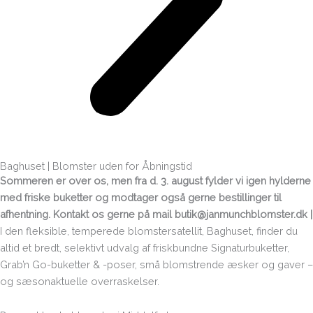
Baghuset | Blomster uden for Åbningstid
Sommeren er over os, men fra d. 3. august fylder vi igen hylderne
med friske buketter og modtager også gerne bestillinger til
afhentning.
Kontakt os gerne på mail butik@janmunchblomster.dk |
I den fleksible, temperede blomstersatellit, Baghuset, finder du
altid et bredt, selektivt udvalg af friskbundne Signaturbuketter,
Grab’n Go-buketter & -poser, små blomstrende æsker og gaver –
og sæsonaktuelle overraskelser.