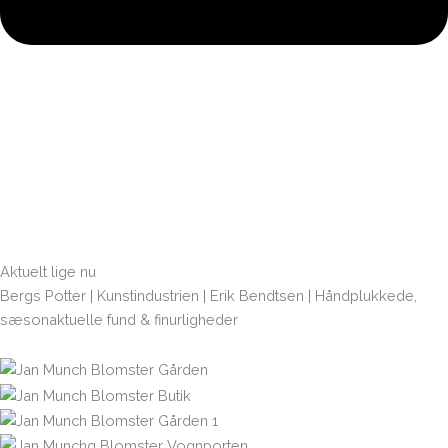
Aktuelt lige nu
Bergs Potter | Kunstindustrien | Erik
Bendtsen | Håndplukkede,
sæsonaktuelle fund & finurligheder