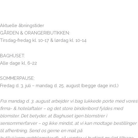
Aktuelle åbningstider
GÅRDEN & ORANGERIBUTIKKEN:
Tirsdag-fredag kl. 10-17 & lørdag kl. 10-14
BAGHUSET:
Alle dage kl. 6-22
SOMMERPAUSE:
Fredag d. 3. juli – mandag d. 25. august (begge dage incl.)
Fra mandag d. 3. august arbejder
vi bag lukkede porte med vores
firma- & hotelaftaler – og det store binderibord fyldes med
blomster. Det betyder, at Baghuset igen blomstrer i
sensommerfarver – og ikke mindst, at vi kan modtage bestillinger
til afhentning. Send os gerne en mail på
butik@janmunchblomster.dk, så vender vi hurtigst muligt tilbage